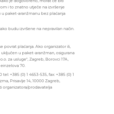
ko je dogovoreno, morat će biti
m i to znatno utječe na izvršenje
ju u paket-aranžmanu bez plaćanja
i ako budu izvršene na nepravilan način.
 povrat plaćanja. Ako organizator ili,
 uključen u paket-aranžman, osigurana
.o.o. za usluge“, Zagreb, Borovci 17A,
Heinzelova 70.
el: +385 (0) 1 4653-535, fax: +385 (0) 1
izma, Prisavlje 14, 10000 Zagreb,
ti organizatora/prodavatelja