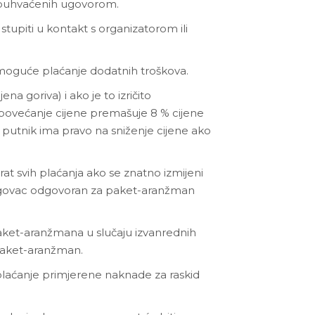
a obuhvaćenih ugovorom.
stupiti u kontakt s organizatorom ili
moguće plaćanje dodatnih troškova.
a goriva) i ako je to izričito
povećanje cijene premašuje 8 % cijene
 putnik ima pravo na sniženje cijene ako
at svih plaćanja ako se znatno izmijeni
trgovac odgovoran za paket-aranžman
paket-aranžmana u slučaju izvanrednih
 paket-aranžman.
plaćanje primjerene naknade za raskid