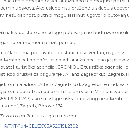
načajne elemente paket-aranžmana nije moguće pružiti ka
atnih troškova. Ako usluge nisu pružene u skladu s ugovoro
avi nesukladnost, putnici mogu raskinuti ugovor o putovan
 i/ili naknadu štete ako usluge putovanja ne budu izvršene il
rganizator mu mora pružiti pomoć.
ama članicama prodavatelj, postane nesolventan, osigurava se
solventan nakon početka paket-aranžmana i ako je prijevoz
davatelj turistička agencija „CRONIQUE turistička agencija j.d
osti kod društva za osiguranje „Allianz Zagreb“ d.d. Zagreb, 
ektom na adresi „Allianz Zagreb“ d.d. Zagreb, Heinzelova 70 t
li, prema potrebi, s nadležnim tijelom vlasti (Ministarstvo tur
 +385 1 6169 243) ako su usluge uskraćene zbog nesolventnos
a usluge“, Zagreb, Borovci 17A.
i Zakon o pružanju usluga u turizmu
ent/HR/TXT/?uri=CELEX%3A32015L2302