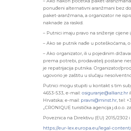
– Ako nakon početka paket-aranžmana z
ponuđeni alternativni aranžmani bez dod
paket-aranžmana, a organizator ne ispr
naknade za raskid.
– Putnici imaju pravo na sniženje cijene
– Ako se putnik nađe u poteškoćama, o
– Ako organizator, ili u pojedinim držav
prema potrebi, prodavatelj postane ne
je repatrijacija putnika. Organizator/pro
ugovorio je zaštitu u slučaju nesolventn
Putnici mogu stupiti u kontakt s tim subj
4653-533, e-mail:
osiguranje@allianz.hr
i
Hrvatska; e-mail:
pravni@minst.hr
, tel:
„CRONIQUE turistička agencija j.d.o.o. z
Poveznica na Direktivu (EU) 2015/2302 
https://eur-lex.europa.eu/legal-cont