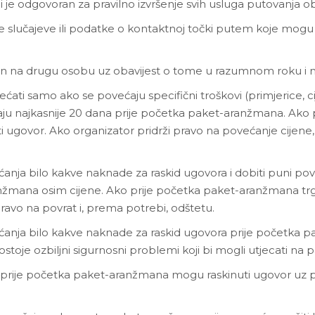
ji je odgovoran za pravilno izvršenje svih usluga putovanj
tne slučajeve ili podatke o kontaktnoj točki putem koje mogu 
an na drugu osobu uz obavijest o tome u razumnom roku i 
i samo ako se povećaju specifični troškovi (primjerice, cijen
ju najkasnije 20 dana prije početka paket-aranžmana. Ako 
ugovor. Ako organizator pridrži pravo na povećanje cijene,
anja bilo kakve naknade za raskid ugovora i dobiti puni povr
ranžmana osim cijene. Ako prije početka paket-aranžmana 
avo na povrat i, prema potrebi, odštetu.
aćanja bilo kakve naknade za raskid ugovora prije početka 
ostoje ozbiljni sigurnosni problemi koji bi mogli utjecati na
 prije početka paket-aranžmana mogu raskinuti ugovor uz 