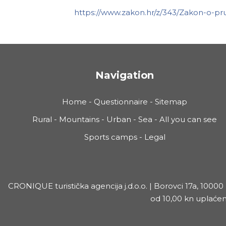
https://www.zakon.hr/z/343/Zakon-o-p
Navigation
Home
-
Questionnaire
-
Sitemap
Rural
-
Mountains
-
Urban
-
Sea
-
All you can see
Sports camps
-
Legal
CRONIQUE turistička agencija j.d.o.o. | Borovci 17a, 100
od 10,00 kn uplaćen 