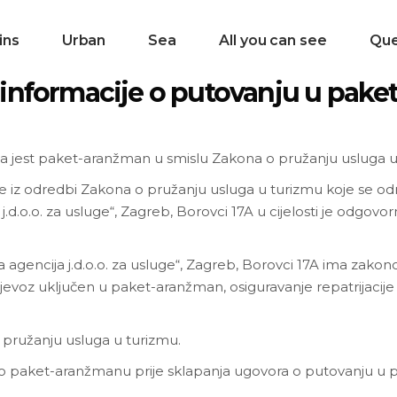
ins
Urban
Sea
All you can see
Que
informacije o putovanju u pak
 jest paket-aranžman u smislu Zakona o pružanju usluga u
ze iz odredbi Zakona o pružanju usluga u turizmu koje se o
d.o.o. za usluge“, Zagreb, Borovci 17A u cijelosti je odgovor
a agencija j.d.o.o. za usluge“, Zagreb, Borovci 17A ima zak
ijevoz uključen u paket-aranžman, osiguravanje repatrijacij
 pružanju usluga u turizmu.
ije o paket-aranžmanu prije sklapanja ugovora o putovanju u