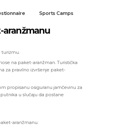
stionnaire
Sports Camps
et-aranžmanu
 turizmu.
dnose na paket-aranžman. Turistička
na za pravilno izvršenje paket-
onom propisanu osiguranu jamčevinu za
e putnika u slučaju da postane
 paket-aranžmanu.