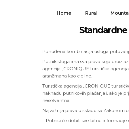
Home
Rural
Mounta
Standardne 
Ponuđena kombinacija usluga putovanja
Putnik stoga ima sva prava koja proizla
agencija „CRONIQUE turistička agencija j.
aranžmana kao cjeline.
Turistička agencija „CRONIQUE turističk
naknadu putnikovih plaćanja i, ako je pr
nesolventna.
Najvažnija prava u skladu sa Zakonom o
– Putnici će dobiti sve bitne informac