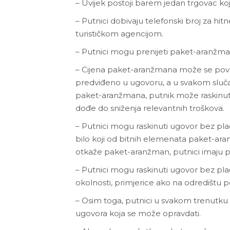
– Uvijek postoji barem jedan trgovac ko
– Putnici dobivaju telefonski broj za hi
turističkom agencijom.
– Putnici mogu prenijeti paket-aranžm
– Cijena paket-aranžmana može se povećat
predviđeno u ugovoru, a u svakom sluča
paket-aranžmana, putnik može raskinuti 
dođe do sniženja relevantnih troškova.
– Putnici mogu raskinuti ugovor bez plać
bilo koji od bitnih elemenata paket-a
otkaže paket-aranžman, putnici imaju pr
– Putnici mogu raskinuti ugovor bez pl
okolnosti, primjerice ako na odredištu p
– Osim toga, putnici u svakom trenutku
ugovora koja se može opravdati.